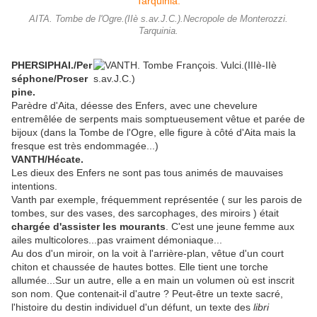
AITA. Tombe de l'Ogre.(IIè s.av.J.C.).Necropole de Monterozzi.
Tarquinia.
PHERSIPHAI./Per
séphone/Proser
pine.
Parèdre d'Aita, déesse des Enfers, avec une chevelure
entremêlée de serpents mais somptueusement vêtue et parée de
bijoux (dans la Tombe de l'Ogre, elle figure à côté d'Aita mais la
fresque est très endommagée...)
VANTH/Hécate.
Les dieux des Enfers ne sont pas tous animés de mauvaises
intentions.
Vanth par exemple, fréquemment représentée ( sur les parois de
tombes, sur des vases, des sarcophages, des miroirs ) était
chargée d'assister les mourants
. C'est une jeune femme aux
ailes multicolores...pas vraiment démoniaque...
Au dos d'un miroir, on la voit à l'arrière-plan, vêtue d'un court
chiton et chaussée de hautes bottes. Elle tient une torche
allumée...Sur un autre, elle a en main un volumen où est inscrit
son nom. Que contenait-il d'autre ? Peut-être un texte sacré,
l'histoire du destin individuel d'un défunt, un texte des
libri