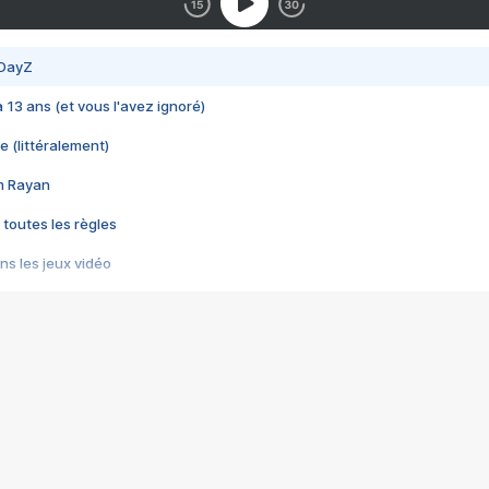
 DayZ
 a 13 ans (et vous l'avez ignoré)
e (littéralement)
im Rayan
 toutes les règles
s les jeux vidéo
us choquant de Rockstar ? - Le scandale BULLY
e plus moche de Steam
du RÊVE tourne au CAUCHEMAR
pendant 8 heures
it… à tort