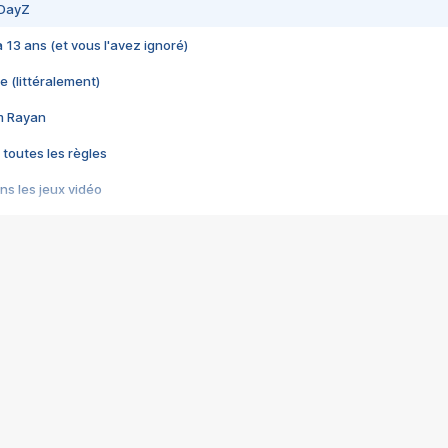
 DayZ
 a 13 ans (et vous l'avez ignoré)
e (littéralement)
im Rayan
 toutes les règles
s les jeux vidéo
us choquant de Rockstar ? - Le scandale BULLY
e plus moche de Steam
du RÊVE tourne au CAUCHEMAR
pendant 8 heures
it… à tort
umiliés par un jeu vidéo
ire - Final Fantasy 8