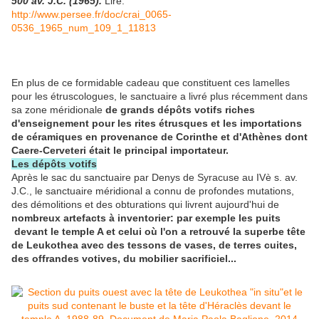
500 av. J.C. (1965).
Lire:
http://www.persee.fr/doc/crai_0065-
0536_1965_num_109_1_11813
En plus de ce formidable cadeau que constituent ces lamelles
pour les étruscologues, le sanctuaire a livré plus récemment dans
sa zone méridionale
de grands dépôts votifs riches
d'enseignement pour les rites étrusques et les importations
de céramiques en provenance de Corinthe et d'Athènes dont
Caere-Cerveteri était le principal importateur.
Les dépôts votifs
Après le sac du sanctuaire par Denys de Syracuse au IVè s. av.
J.C., le sanctuaire méridional a connu de profondes mutations,
des démolitions et des obturations qui livrent aujourd'hui de
nombreux artefacts à inventorier: par exemple les puits
devant le temple A et celui où l'on a retrouvé la superbe tête
de Leukothea avec des tessons de vases, de terres cuites,
des offrandes votives, du mobilier sacrificiel...