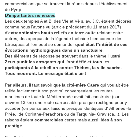
commercial antique se trouvent là réunis depuis l'établissement
de Pyrgi.
D'importantes richesses
.
Les deux temples A et B des VIè et Vè s. av. J.C. étaient décorés
comme nous l'avons vu (article précédent du 11 mars 2017)
d
'extraordinaires hauts reliefs en terre cuite
relatant entre
autres, des aperçus de la légende thébaine bien connue des
Etrusques et l'on peut se demander
quel était l''intérêt de ces
évocations mythologiques dans un sanctuaire.
Des éléments de réponse se trouvent dans le thème illustré :
Zeus punit les arrogants qui l'ont défié et tous les
participants à la rebellion contre Thèbes, la ville sacrée.
Tous mourront. Le message était clair !
Par ailleurs, il faut savoir que la
cité-mère Caere
qui voulait être
reliée facilement à son port où convergeaient les routes
maritimes de toute la Méditerranée avait fait construire (sur
environ 13 km) une route carrossable presque rectiligne pour y
accéder (on pense aux liaisons presque identiques d' Athènes -le
Pirée, de Corinthe-Perachora ou de Tarquinia- Gravisca...). Les
raisons étaient
commerciales
certes mais aussi
liées à son
prestige
.