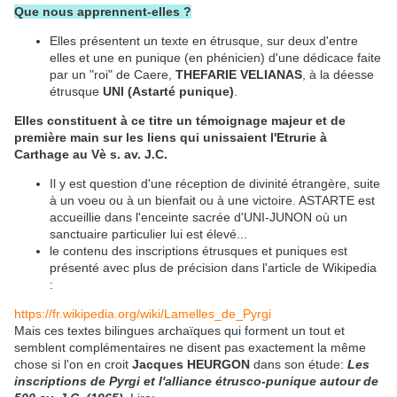
Que nous apprennent-elles ?
Elles présentent un texte en étrusque, sur deux d'entre
elles et une en punique (en phénicien) d'une dédicace faite
par un "roi" de Caere,
THEFARIE VELIANAS
, à la déesse
étrusque
UNI (Astarté punique)
.
Elles constituent à ce titre un témoignage majeur et de
première main sur les liens qui unissaient l'Etrurie à
Carthage au Vè s. av. J.C.
Il y est question d'une réception de divinité étrangère, suite
à un voeu ou à un bienfait ou à une victoire. ASTARTE est
accueillie dans l'enceinte sacrée d'UNI-JUNON où un
sanctuaire particulier lui est élevé...
le contenu des inscriptions étrusques et puniques est
présenté avec plus de précision dans l'article de Wikipedia
:
https://fr.wikipedia.org/wiki/Lamelles_de_Pyrgi
Mais ces textes bilingues archaïques qui forment un tout et
semblent complémentaires ne disent pas exactement la même
chose si l'on en croit
Jacques HEURGON
dans son étude:
Les
inscriptions de Pyrgi et l'alliance étrusco-punique autour de