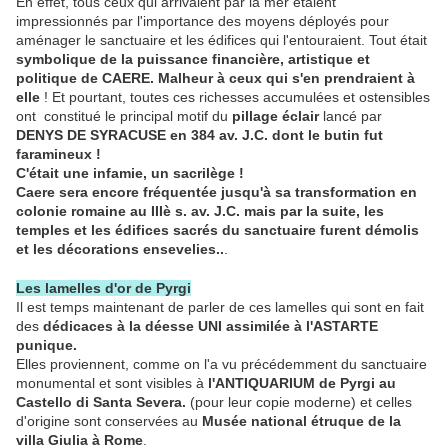
En effet, tous ceux qui arrivaient par la mer étaient
impressionnés par l'importance des moyens déployés pour
aménager le sanctuaire et les édifices qui l'entouraient. Tout était
symbolique de la puissance financière, artistique et
politique de CAERE. Malheur à ceux qui s'en prendraient à
elle
! Et pourtant, toutes ces richesses accumulées et ostensibles
ont constitué le principal motif du
pillage éclair
lancé par
DENYS DE SYRACUSE en 384 av. J.C. dont le butin fut
faramineux !
C'était une infamie, un sacrilège !
Caere sera encore fréquentée jusqu'à sa transformation en
colonie romaine au IIIè s. av. J.C. mais par la suite, les
temples et les édifices sacrés du sanctuaire furent démolis
et les décorations ensevelies..
.
Les lamelles d'or de Pyrgi
Il est temps maintenant de parler de ces lamelles qui sont en fait
des
dédicaces à la déesse UNI assimilée à l'ASTARTE
punique.
Elles proviennent, comme on l'a vu précédemment du sanctuaire
monumental et sont visibles à
l'ANTIQUARIUM de Pyrgi au
Castello di Santa Severa.
(pour leur copie moderne) et celles
d'origine sont conservées au
Musée national étruque de la
villa Giulia à Rome
.