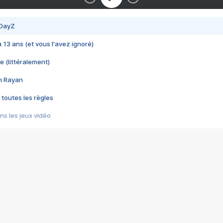
 DayZ
 a 13 ans (et vous l'avez ignoré)
e (littéralement)
im Rayan
 toutes les règles
s les jeux vidéo
us choquant de Rockstar ? - Le scandale BULLY
e plus moche de Steam
du RÊVE tourne au CAUCHEMAR
pendant 8 heures
it… à tort