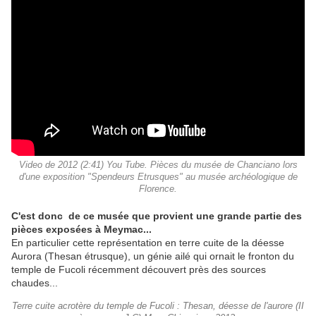
Video de 2012 (2:41) You Tube. Pièces du musée de Chanciano lors
d'une exposition "Spendeurs Etrusques" au musée archéologique de
Florence.
C'est donc de ce musée que provient une grande partie des
pièces exposées à Meymac...
En particulier cette représentation en terre cuite de la déesse
Aurora (Thesan étrusque), un génie ailé qui ornait le fronton du
temple de Fucoli récemment découvert près des sources
chaudes...
Terre cuite acrotère du temple de Fucoli : Thesan, déesse de l'aurore (II