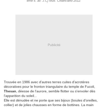
ème s. av. J.C) Mus. Chianciano 2012.
Publicité
Trouvée en 1986 avec d'autres terres cuites d'acrotères
décoratives pour le fronton triangulaire du temple de Fucoli,
Thesan
, déesse de l'aurore, semble flotter ou s'envoler dès
l'apparition du soleil...
Elle est dénudée et ne porte que ses bijoux (boules d'oreilles,
collier) et de jolies chausses en forme de bottines. La main