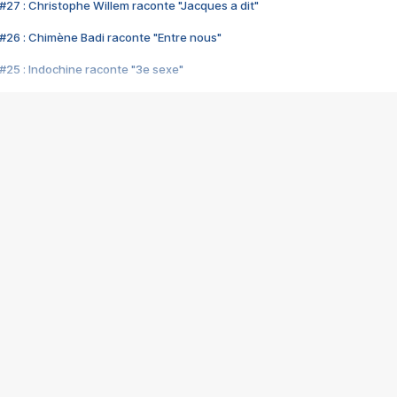
#27 : Christophe Willem raconte "Jacques a dit"
#26 : Chimène Badi raconte "Entre nous"
#25 : Indochine raconte "3e sexe"
#24 : Zaho raconte "C'est chelou"
#23 : Patrick Bruel raconte "Au café des délices"
#22 : Kyo raconte "Le chemin"
#21 : Nolwenn Leroy raconte "Cassé"
#20 : Patrick Hernandez raconte "Born to be alive"
#19 : Lorie raconte "Près de moi"
#18 : Michael Jones raconte "A nos actes manqués" (avec Jean-Jacque
#17 : Khaled raconte "Aïcha"
#16 : Corneille raconte "Parce qu'on vient de loin"
#15 : Indochine raconte "L'aventurier"