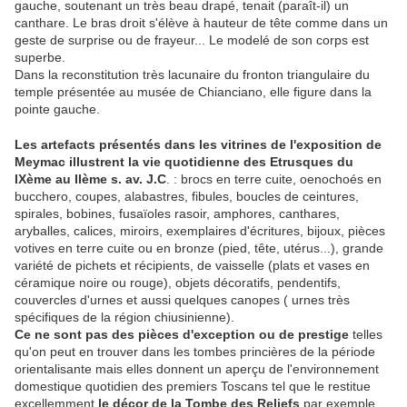
gauche, soutenant un très beau drapé, tenait (paraît-il) un
canthare. Le bras droit s'élève à hauteur de tête comme dans un
geste de surprise ou de frayeur... Le modelé de son corps est
superbe.
Dans la reconstitution très lacunaire du fronton triangulaire du
temple présentée au musée de Chianciano, elle figure dans la
pointe gauche.
Les artefacts présentés dans les vitrines de l'exposition de
Meymac illustrent la vie quotidienne des Etrusques du
IXème au IIème s. av. J.C
. : brocs en terre cuite, oenochoés en
bucchero, coupes, alabastres, fibules, boucles de ceintures,
spirales, bobines, fusaïoles rasoir, amphores, canthares,
aryballes, calices, miroirs, exemplaires d'écritures, bijoux, pièces
votives en terre cuite ou en bronze (pied, tête, utérus...), grande
variété de pichets et récipients, de vaisselle (plats et vases en
céramique noire ou rouge), objets décoratifs, pendentifs,
couvercles d'urnes et aussi quelques canopes ( urnes très
spécifiques de la région chiusinienne).
Ce ne sont pas des pièces d'exception ou de prestige
telles
qu'on peut en trouver dans les tombes princières de la période
orientalisante mais elles donnent un aperçu de l'environnement
domestique quotidien des premiers Toscans tel que le restitue
excellemment
le décor de la Tombe des Reliefs
par exemple,