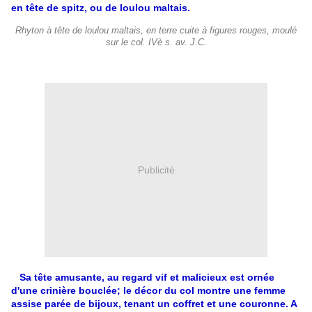
en tête de spitz, ou de loulou maltais.
Rhyton à tête de loulou maltais, en terre cuite à figures rouges, moulé
sur le col. IVè s. av. J.C.
Publicité
Sa tête amusante, au regard vif et malicieux est ornée
d'une crinière bouclée; le décor du col montre une femme
assise parée de bijoux, tenant un coffret et une couronne. A