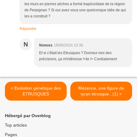
les murs en pierres sèches a formé trapézoïdale de la région
de Perpignan ? Si oui avez vous une quelconque idée de qui
les a construit ?
Répondre
N
Nonoss
18/08/2024 10:36
Et si c'était les Etrusques ? Donnez-moi des
précisions, ça m'intéresse !<br /> Cordialement
< Evolution génétique des
Mézence, une figure de
ETRUSQUES
tyran étrusque...(1) >
Hébergé par Overblog
Top articles
Pages