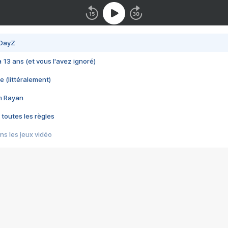
 DayZ
 a 13 ans (et vous l'avez ignoré)
e (littéralement)
im Rayan
 toutes les règles
s les jeux vidéo
us choquant de Rockstar ? - Le scandale BULLY
e plus moche de Steam
du RÊVE tourne au CAUCHEMAR
pendant 8 heures
it… à tort