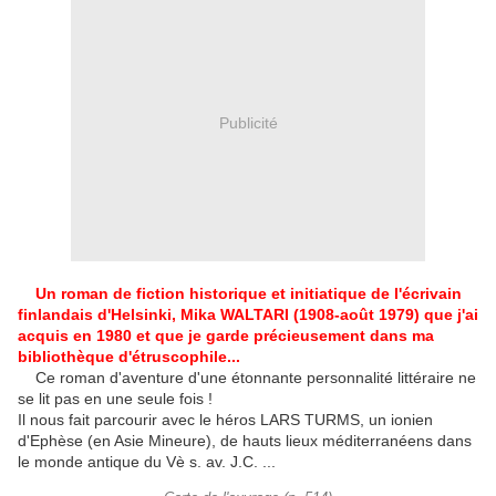
Publicité
Un roman de fiction historique et initiatique de l'écrivain
finlandais d'Helsinki, Mika WALTARI (1908-août 1979) que j'ai
acquis en 1980 et que je garde précieusement dans ma
bibliothèque d'étruscophile...
Ce roman d'aventure d'une étonnante personnalité littéraire ne
se lit pas en une seule fois !
Il nous fait parcourir avec le héros LARS TURMS, un ionien
d'Ephèse (en Asie Mineure), de hauts lieux méditerranéens dans
le monde antique du Vè s. av. J.C. ...