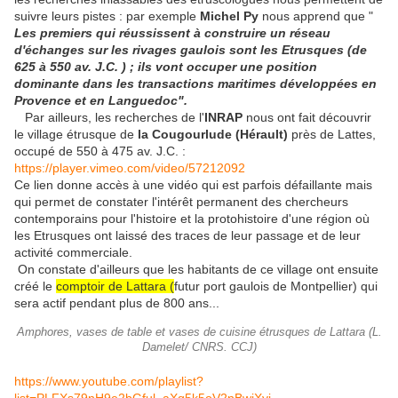
suivre leurs pistes : par exemple
Michel Py
nous apprend que "
Les premiers qui réussissent à construire un réseau
d'échanges sur les rivages gaulois sont les Etrusques (de
625 à 550 av. J.C. ) ; ils vont occuper une position
dominante dans les transactions maritimes développées en
Provence et en Languedoc".
Par ailleurs, les recherches de l'
INRAP
nous ont fait découvrir
le village étrusque de
la Cougourlude (Hérault)
près de Lattes,
occupé de 550 à 475 av. J.C. :
https://player.vimeo.com/video/57212092
Ce lien donne accès à une vidéo qui est parfois défaillante mais
qui permet de constater l'intérêt permanent des chercheurs
contemporains pour l'histoire et la protohistoire d'une région où
les Etrusques ont laissé des traces de leur passage et de leur
activité commerciale.
On constate d'ailleurs que les habitants de ce village ont ensuite
créé le
comptoir de Lattara (
futur port gaulois de Montpellier) qui
sera actif pendant plus de 800 ans...
Amphores, vases de table et vases de cuisine étrusques de Lattara (L.
Damelet/ CNRS. CCJ)
https://www.youtube.com/playlist?