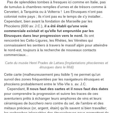
Pas de splendides tombes à fresques ici comme en Italie, pas
de tumulus à chambres remplies d'urnes et de trésors comme à
Cerveteri, à Tarquinia ou à Volterra ! Les Etrusques n'ont pas
colonisé notre pays ; ils n'ont pas eu le temps de s'y installer...
Cependant, bien avant la fondation de Marseille par les
Phocéens (600 av. J.C.),
il a été établi qu'une voie
commerciale existait et qu'elle fut empruntée par les
Etrusques dans leur progression vers le nord.
Ils ont
rencontré les Celto-Ligures, les Rhètes, les Vénètes qui
connaissaient les sentiers à travers le massif alpin pour atteindre
le nord-est, toujours à la recherche de nouveaux contacts
commerciaux...
Carte du musée Henri Prades de Lattara (Implantations phocéennes et
étrusques dans le Midi)
Cette carte (malheureusement peu lisible !) ne permet qu'un
survol des zones fréquentées par les navigateurs étrusques et
phocéens probablement entre le VIIe-VIe s. av. J.C.
Cependant,
Il nous faut des cartes et il nous faut des dates
pour comprendre la progression et suivre les traces de ces
aventuriers prêts à échanger leurs amphores de vins et leurs
céramiques de
bucchero nero
contre du sel, de l'ambre et des
métaux précieux (or, argent, étain) qu'ils savent si bien travailler;
les recherches inlassables des étruscologues nous permettent de