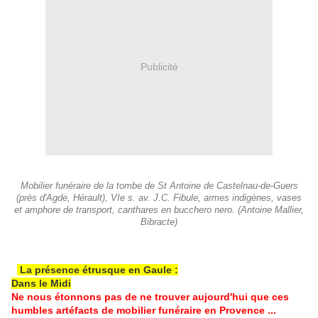
Publicité
Mobilier funéraire de la tombe de St Antoine de Castelnau-de-Guers
(près d'Agde, Hérault), VIe s. av. J.C. Fibule, armes indigènes, vases
et amphore de transport, canthares en bucchero nero. (Antoine Mallier,
Bibracte)
La présence étrusque en Gaule :
Dans le Midi
Ne nous étonnons pas de ne trouver aujourd'hui que ces
humbles artéfacts de mobilier funéraire en Provence ...