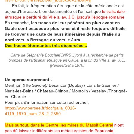
list=PLFXs79nH9e2bGful_aXq5k5oV2nBwjXyj
En fait, la fréquentation étrusque de la côte méridionale est
aujourd'hui assez bien documentée et l'on sait que
le trafic italo-
étrusque a perduré du VIIe s. av. J.C. jusqu'à l'époque romaine.
En revanche,
les traces de leur pénétration plus avant en
Gaule sont beaucoup plus rares et il reste toujours difficile
de trouver une carte de leurs itinéraires depuis l'Italie du
nord vers la Bretagne ou vers le Jura...
Des traces étonnantes très dispersées...
Carte de Stéphanie Boucher(CNRS Lyon) à la recherche de petits
bronzes de l'artisanat étrusque en Gaule, à la fin du VIIe s. av. J.C.
(Persée/Galia 1970)
Un aperçu surprenant :
Menthon (Hte Savoie)/ Besançon(Doubs) / Lons le-Saunier /
Neris-les-Bains / Château-Chinon / Montolin / Vezelay /Thorigné-
en-Charnie...
Pour plus d'information sur cette recherche :
https://www.persee.fr/doc/galia_0016-
4119_1970_num_28_2_2550
Mais surtout, dans le Centre, les mines du Massif Central
n'ont
pas dû laisser indifférents les métallurgistes de Populonia...