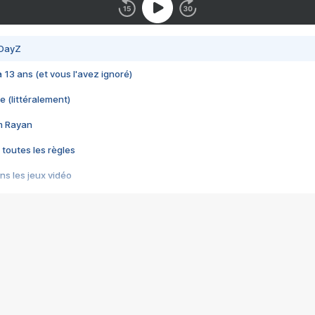
 DayZ
 a 13 ans (et vous l'avez ignoré)
e (littéralement)
im Rayan
 toutes les règles
s les jeux vidéo
us choquant de Rockstar ? - Le scandale BULLY
e plus moche de Steam
du RÊVE tourne au CAUCHEMAR
pendant 8 heures
it… à tort