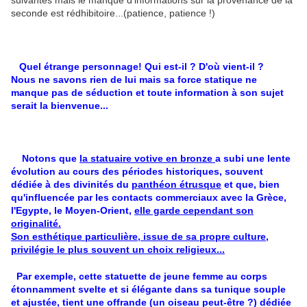
suivantes mais le manque d'informations sur la provenance de la
seconde est rédhibitoire...(patience, patience !)
Quel étrange personnage! Qui est-il ? D'où vient-il ?
Nous ne savons rien de lui mais sa force statique ne
manque pas de séduction et toute information à son sujet
serait la bienvenue...
Notons que
la statuaire votive en bronze
a subi une lente
évolution au cours des périodes historiques, souvent
dédiée à des divinités du
panthéon étrusque
et que, bien
qu'influencée par les contacts commerciaux avec la Grèce,
l'Egypte, le Moyen-Orient,
elle garde cependant son
originalité.
Son esthétique particulière, issue de sa propre culture,
privilégie le plus souvent un choix religieux...
Par exemple, cette statuette de jeune femme au corps
étonnamment svelte et si élégante dans sa tunique souple
et ajustée, tient une offrande (un oiseau peut-être ?) dédiée