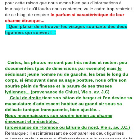
pour cette raison que nous avons bien peu d'informations à
leur sujet et qu'il faudra nous contenter, vu le cadre trop restreint
de ce blog, de respirer
le parfum si caractéristique de leur
charme étrusque...
Quel plaisir de retrouver les visages souriants des deux
figurines qui suivent ! :
Certes, les photos ne sont pas très nettes et restent peu
documentées (pas de dimensions par exemple) mais
le
séduisant jeune homme nu de gauche
, les bras le long du
corps, si émouvant dans sa sage posture, nous offre son
sourire plein de finesse et la parure de ses tresses
lydiennes... (
provenance de Chiusi, VIe s. av. J.C)
Celui de droite
tient son bâton de berger et l'on devine sa
musculature d'adolescent habitué au grand air sous sa
délicate tunique transparente, bien ajustée...
Nous reconnaissons son sourire ionien au charme
émouvant et irrésistible...
(provenance de Florence ou Etrurie du nord, VIe s. av. J.C.)
Remarque : Il est intéressant de comparer les deux figurines