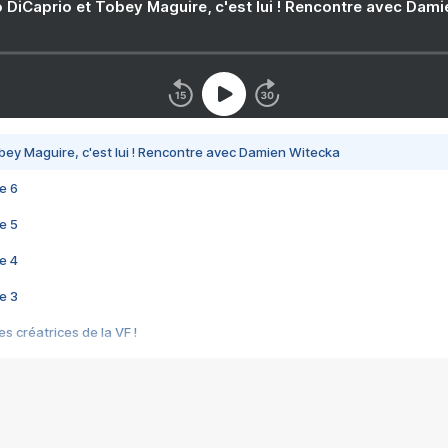
 DiCaprio et Tobey Maguire, c'est lui ! Rencontre avec Dam
bey Maguire, c'est lui ! Rencontre avec Damien Witecka
e 6
e 5
e 4
e 3
s créatrices de la VF !
e 2
e 1
e Mektoub My Love arrive enfin ! Rencontre avec Shaïn Boumedine et Sal