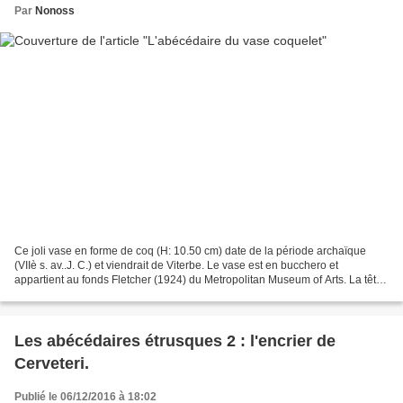
Par
Nonoss
Ce joli vase en forme de coq (H: 10.50 cm) date de la période archaïque
(VIIè s. av..J. C.) et viendrait de Viterbe. Le vase est en bucchero et
appartient au fonds Fletcher (1924) du Metropolitan Museum of Arts. La tête
est en fait un bouchon qu'on peut...
Les abécédaires étrusques 2 : l'encrier de
Cerveteri.
Publié le 06/12/2016 à 18:02