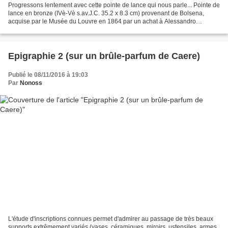
Progressons lentement avec cette pointe de lance qui nous parle... Pointe de
lance en bronze (IVè-Vè s.av.J.C. 35.2 x 8.3 cm) provenant de Bolsena,
acquise par le Musée du Louvre en 1864 par un achat à Alessandro
Castellani, fameux collectionneur dont...
Epigraphie 2 (sur un brûle-parfum de Caere)
Publié le 08/11/2016 à 19:03
Par
Nonoss
L'étude d'inscriptions connues permet d'admirer au passage de très beaux
supports extrêmement variés (vases, céramiques, miroirs, ustensiles, armes,