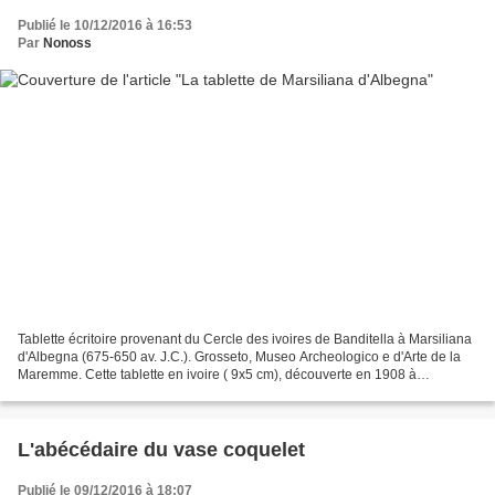
Publié le 10/12/2016 à 16:53
Par
Nonoss
Tablette écritoire provenant du Cercle des ivoires de Banditella à Marsiliana
d'Albegna (675-650 av. J.C.). Grosseto, Museo Archeologico e d'Arte de la
Maremme. Cette tablette en ivoire ( 9x5 cm), découverte en 1908 à
Marsiliana d'Albegna ( près de Vulci)...
L'abécédaire du vase coquelet
Publié le 09/12/2016 à 18:07