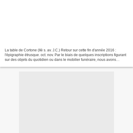
La table de Cortone (IIè s. av. J.C.) Retour sur cette fin d'année 2016 :
l'épigraphie étrusque. oct. nov. Par le biais de quelques inscriptions figurant
sur des objets du quotidien ou dans le mobilier funéraire, nous avons
présenté un aperçu des caractères...