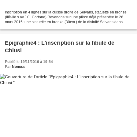
Inscription en 4 lignes sur la cuisse droite de Selvans, statuette en bronze
(IIIè-IIè s.av.J.C. Cortone) Revenons sur une pièce déjà présentée le 26
mars 2015: une statuette en bronze (30cm.) de la divinité Selvans dans
l'article "Le sanctuaire de Portonaccio....
Epigraphie4 : L'inscription sur la fibule de
Chiusi
Publié le 19/11/2016 à 19:54
Par
Nonoss