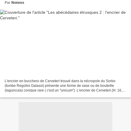
Par
Nonoss
L'encrier en bucchero de Cerveteri trouvé dans la nécropole du Sorbo
(tombe Regolini Galassi) présente une forme de vase ou de bouteille
(laguncula) conique rare ( c'est un "unicum"). L'encrier de Cerveteri.(H: 16,5
cm) en bucchero. VIIè s. av. J.C. Musée...