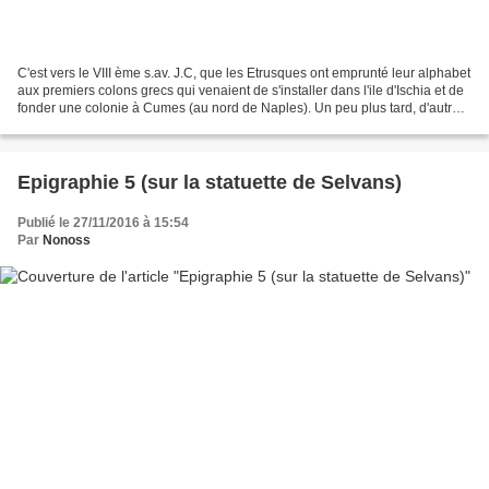
C'est vers le VIII ème s.av. J.C, que les Etrusques ont emprunté leur alphabet
aux premiers colons grecs qui venaient de s'installer dans l'ile d'Ischia et de
fonder une colonie à Cumes (au nord de Naples). Un peu plus tard, d'autres
arrivants grecs,...
Epigraphie 5 (sur la statuette de Selvans)
Publié le 27/11/2016 à 15:54
Par
Nonoss