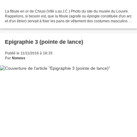
La fibule en or de Chiusi (VIIè s.av.J.C.) Photo du site du musée du Louvre.
Rappelons, si besoin est, que la fibule (agrafe ou épingle constituée d'un arc
et d'un étrier) servait à fixer les pans de vêtement des costumes masculins et
féminins. Pour introduire...
Epigraphie 3 (pointe de lance)
Publié le 11/11/2016 à 18:35
Par
Nonoss