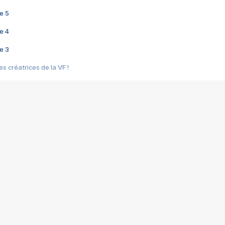
e 5
e 4
e 3
s créatrices de la VF !
e 2
e 1
e Mektoub My Love arrive enfin ! Rencontre avec Shaïn Boumedine et Sal
i : après Toni en famille
elle réalise le bouleversant Dites lui que je l'aime
ais ! Rencontre autour de Vie privée de Rebecca Zlotowski
 de Marguerite, Grave... Rencontre avec Ella Rumpf
 Les Rêveurs, un film intime sur la santé mentale