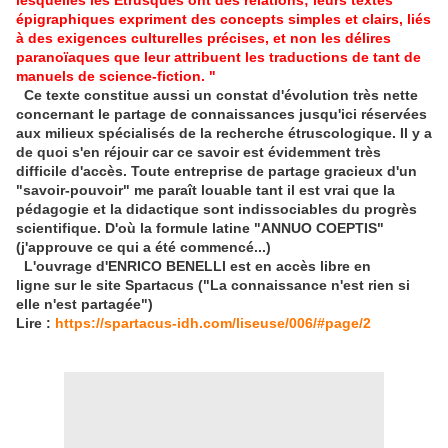
lesquelles les Etrusques ont des relations; leurs textes
épigraphiques expriment des concepts simples et clairs, liés
à des exigences culturelles précises, et non les délires
paranoïaques que leur attribuent les traductions de tant de
manuels de science-fiction. "
Ce texte constitue aussi un constat d'évolution très nette
concernant le partage de connaissances jusqu'ici réservées
aux milieux spécialisés de la recherche étruscologique. Il y a
de quoi s'en réjouir car ce savoir est évidemment très
difficile d'accès. Toute entreprise de partage gracieux d'un
"savoir-pouvoir" me paraît louable tant il est vrai que la
pédagogie et la didactique sont indissociables du progrès
scientifique. D'où la formule latine "ANNUO COEPTIS"
(j'approuve ce qui a été commencé...)
L'ouvrage d'ENRICO BENELLI est en accès libre en
ligne sur le site Spartacus ("La connaissance n'est rien si
elle n'est partagée")
Lire :
https://spartacus-idh.com/liseuse/006/#page/2