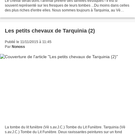
Le cheval serait donc l'animal préféré des familles étrusques ! Il est si
souvent représenté sur les fresques de leurs tombes ...Du moins dans celles
des plus riches d'entre elles. Nous sommes toujours à Tarquinia, au Vè
s.av.J.C. : La tombe du Chasseur. Tombe...
Les petits chevaux de Tarquinia (2)
Publié le 11/11/2015 à 11:45
Par
Nonoss
La tombe du lit funèbre (Vè s.av.J.C.) Tombe du Lit Funèbre. Tarquinia (Vè
s.av.J.C.) Tombe du Lit Funèbre. Deux ravissantes peintures sur un fond