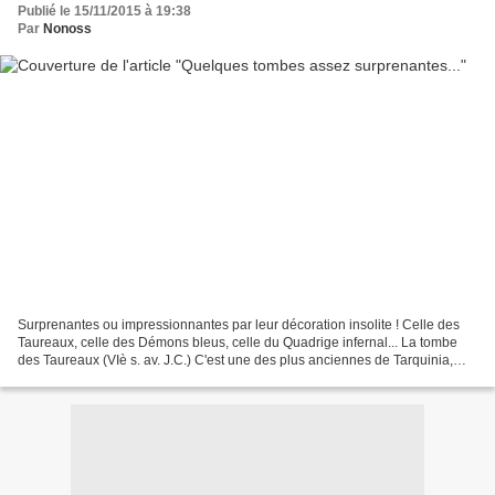
Publié le 15/11/2015 à 19:38
Par
Nonoss
Surprenantes ou impressionnantes par leur décoration insolite ! Celle des
Taureaux, celle des Démons bleus, celle du Quadrige infernal... La tombe
des Taureaux (VIè s. av. J.C.) C'est une des plus anciennes de Tarquinia,
des plus belles aussi ! Elle est...