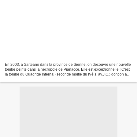
En 2003, à Sarteano dans la province de Sienne, on découvre une nouvelle
tombe peinte dans la nécropole de Pianacce. Elle est exceptionnelle ! C'est
la tombe du Quadrige Infernal (seconde moitié du IVè s. av.J.C.) dont on a
reproduit les fresques dans...