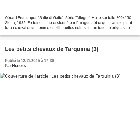
Gérard Fromanger, "Salto di Gatto". Série "Allegro". Huile sur toile 200x150.
Siena, 1982. Fortement impressionné par l'imagerie étrusque, l'artiste peint
ici un cheval et un homme en silhouettes noires sur un fond de briques de
couleurs vives, avec leur...
Les petits chevaux de Tarquinia (3)
Publié le 12/11/2015 à 17:36
Par
Nonoss