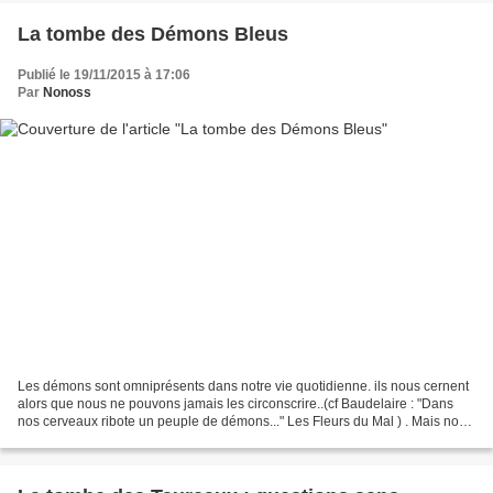
La tombe des Démons Bleus
Publié le 19/11/2015 à 17:06
Par
Nonoss
Les démons sont omniprésents dans notre vie quotidienne. ils nous cernent
alors que nous ne pouvons jamais les circonscrire..(cf Baudelaire : "Dans
nos cerveaux ribote un peuple de démons..." Les Fleurs du Mal ) . Mais nous
n'en avons plus peur... L'iconographie...