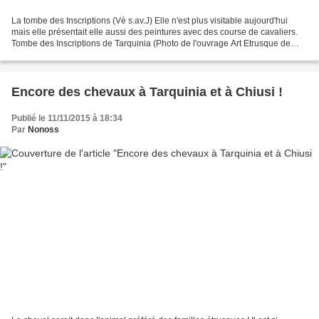
La tombe des Inscriptions (Vè s.av.J) Elle n'est plus visitable aujourd'hui
mais elle présentait elle aussi des peintures avec des course de cavaliers.
Tombe des Inscriptions de Tarquinia (Photo de l'ouvrage Art Etrusque de
G.K.Loukomski. Paris. 1930.)...
Encore des chevaux à Tarquinia et à Chiusi !
Publié le 11/11/2015 à 18:34
Par
Nonoss